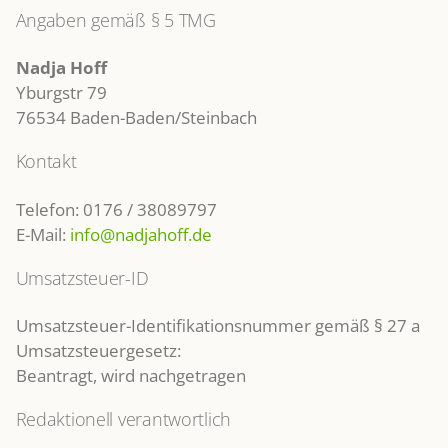
Angaben gemäß § 5 TMG
LEISTUNGEN
Nadja Hoff
Yburgstr 79
Fortbildungen
76534 Baden-Baden/Steinbach
Kontakt
TERMINE
Telefon: 0176 / 38089797
E-Mail:
info@nadjahoff.de
KONTAKT
Umsatzsteuer-ID
Umsatzsteuer-Identifikationsnummer gemäß § 27 a
Umsatzsteuergesetz:
Beantragt, wird nachgetragen
Redaktionell verantwortlich