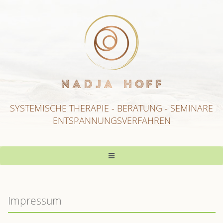
Zum
Inhalt
springen
SYSTEMISCHE THERAPIE
-
BERATUNG - SEMINARE
ENTSPANNUNGSVERFAHREN
Toggle
Navigation
Start
Impressum
ÜBER MICH