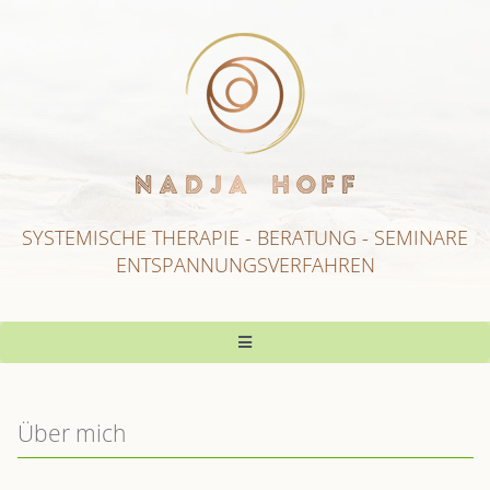
Zum
Inhalt
springen
SYSTEMISCHE THERAPIE
-
BERATUNG - SEMINARE
ENTSPANNUNGSVERFAHREN
Toggle
Navigation
Start
Über mich
ÜBER MICH