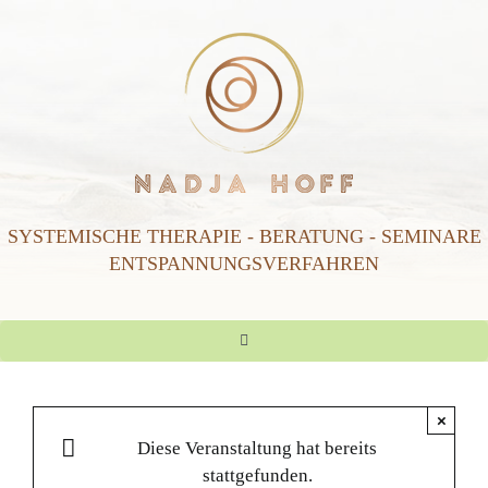
Zum
Inhalt
springen
SYSTEMISCHE THERAPIE
-
BERATUNG - SEMINARE
ENTSPANNUNGSVERFAHREN
Toggle
Navigation
Start
×
Diese Veranstaltung hat bereits
ÜBER MICH
stattgefunden.