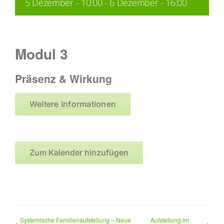
5 Dezember - 10:00
-
6 Dezember - 16:00
LEISTUNGEN
Modul 3
Fortbildungen
Präsenz & Wirkung
TERMINE
Weitere Informationen
KONTAKT
Zum Kalender hinzufügen
Systemische Familienaufstellung – Neue
Aufstellung im