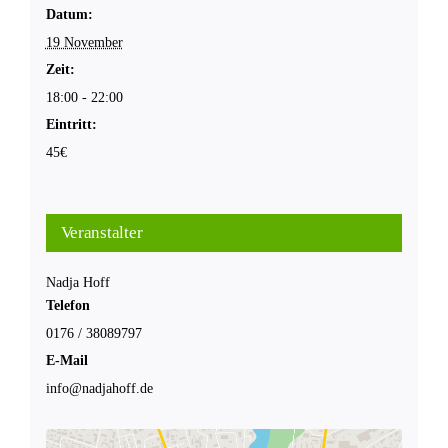
Datum:
19 November
Zeit:
18:00 - 22:00
Eintritt:
45€
Veranstalter
Nadja Hoff
Telefon
0176 / 38089797
E-Mail
info@nadjahoff.de