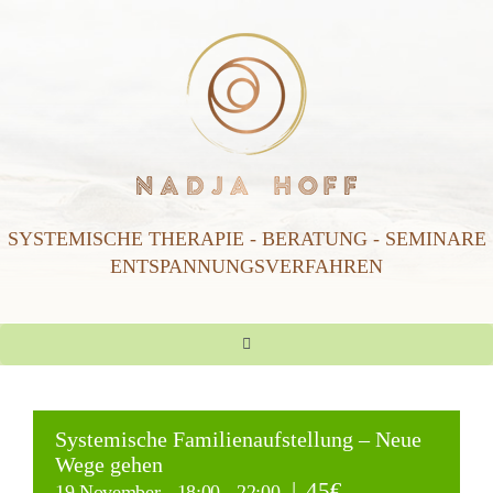
Zum
Inhalt
springen
SYSTEMISCHE THERAPIE
-
BERATUNG - SEMINARE
ENTSPANNUNGSVERFAHREN
Toggle
Navigation
Start
Systemische Familienaufstellung – Neue
Wege gehen
ÜBER MICH
|
45€
19 November - 18:00
-
22:00